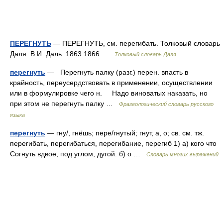
ПЕРЕГНУТЬ
— ПЕРЕГНУТЬ, см. перегибать. Толковый словарь
Даля. В.И. Даль. 1863 1866 …
Толковый словарь Даля
перегнуть
— Перегнуть палку (разг.) перен. впасть в
крайность, переусердствовать в применении, осуществлении
или в формулировке чего н. Надо виноватых наказать, но
при этом не перегнуть палку …
Фразеологический словарь русского
языка
перегнуть
— гну/, гнёшь; пере/гнутый; гнут, а, о; св. см. тж.
перегибать, перегибаться, перегибание, перегиб 1) а) кого что
Согнуть вдвое, под углом, дугой. б) о …
Словарь многих выражений