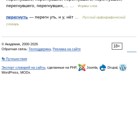
перегнувшего, перегнувших,… …
Формы слов
перегнуть
— перегн уть, н у, нёт …
Русский орфографический
словарь
© Академик, 2000-2026
18+
Обратная связь:
Техподдержка
,
Реклама на сайте
👣 Путешествия
Экспорт словарей на сайты
, сделанные на PHP,
Joomla,
Drupal,
WordPress, MODx.